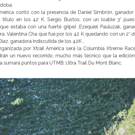
a.Cobertura Sol navarro
ria, circuitos técnicos muy duros y las sierras de punil
tercer año consecutivo, un evento deportivo impecable. 
ajadas muy trabadas, llevaron a los inscriptos al corazón de l
ublime como peligrosa.
ituyeron la Xtrail, y la organización se destacó en la hidr
idad de Huerta Grande, y la de Villa Giardino, los bomberos v
mpañaron una vez más a quienes cumplieron su objetivo de
ms de Córdoba y de todo el país, se dieron cita en esta 3°
de Rafaela Santa Fe, Maniac Team de Catamarca, Team KA
Fuerza Vital, Cross Running Team, Team de Gato Díaz, e Hi
rdoba.
mérica contó con la presencia de Daniel Simbrón, ganador 
CARRERAS DE AVENTURA
l título en los 42 K, Sergio Bustos, con un loable 3° pues
IA XTRAIL AMÉRI
que estaba con una fuerte gripe) ,Ezequiel Pauluzak, gan
ra, Valentina Cha que fue por los 42 K quedando con un 2° de