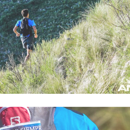
Díaz, ganadora indiscutida de los 42K .
marzo 22, 2016 — by
Andar Extremo
rganizada por Xtrail América será la Columbia Xtreme Rac
drán un nuevo recorrido, mucho más técnico que la edición
ra sumará puntos para UTMB, Ultra Trail Du Mont Blanc.