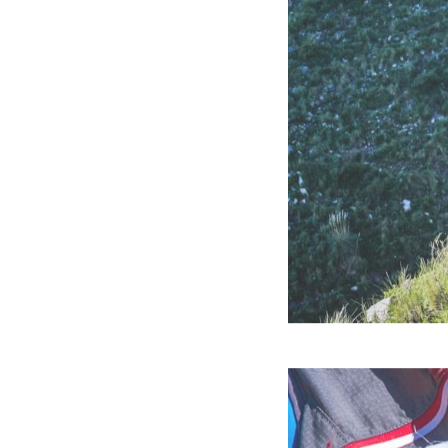
su categoría, y Tania 
La próxima carrera o
Para esa edición ten
más larga. Esta carre