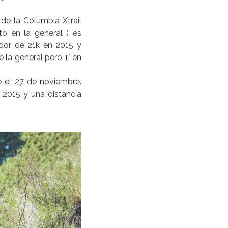
la como marco, Xtrail
Arroyos, subidas con
as sierras, desafiando
atación y seguridad de
oluntarios del lugar, y
portivo, haciendo que
 edición, entre ellos:
S de Salta, Pauluzak
jos del Viento, éstos
de la Columbia Xtrail
to en la general ( es
CA 2016
ador de 21k en 2015 y
 la general pero 1° en