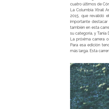
que ame la aventur
Con amplia convocato
América brindó por 
intensa pendiente y b
una naturaleza tan s
Tres distancias const
cada una. La Municipal
los de La Falda, aco
todo sea exitoso.
Numerosos running tea
Wayra Running Team 
Trail Running Team, 
cuatro últimos de Có
La Columbia Xtrail A
2015, que revalidó e
COLUMB
importante destacar 
también en esta carre